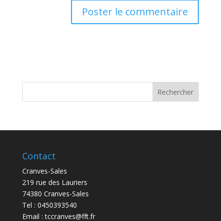
Contact
Cranves-Sales
219 rue des Lauriers
74380 Cranves-Sales
Tel : 0450393540
Email :
tccranves@fft.fr