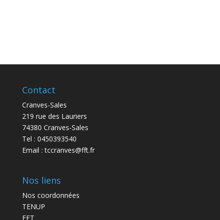
Contact
Cranves-Sales
219 rue des Lauriers
74380 Cranves-Sales
Tel : 0450393540
Email :
tccranves@fft.fr
Nos liens
Nos coordonnées
TENUP
FFT